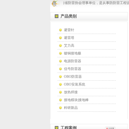
郑州凯威防雷是河南省防雷协会理事单位，是从事防防雷工程设
产品类别
避雷针
避雷塔
艾力高
镀铜接地极
电源防雷器
信号防雷器
OBO防雷器
OBO安装系统
放热焊接
接地模块|接地棒
科研新品
工程案例