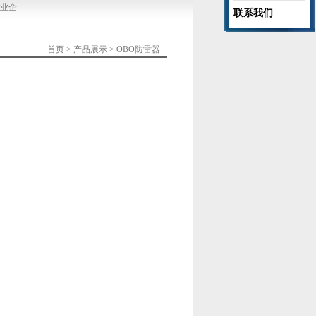
业企业等行业的信息系统防雷和建筑物直击雷防护。
郑州凯威防雷是河南省防雷协会理
联系我们
首页
>
产品展示
>
OBO防雷器