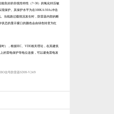
性能良好的非线性特性（?>30）的氧化锌压敏
护。其保护水平为在100KA/10As冲击
流。当线路过载情况发生时，防雷器内部的断
作状态的显示窗口的颜色会由绿色转变为红
），根据IEC、VDE相关理论，在其建筑
建立电源线上的雷电保护等电位连接，可以避免雷电发
BO信号防雷器SD09-V24/9