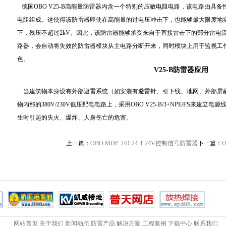
德国OBO V25-B高能量防雷器内含一个特别的压敏电阻电路，该电路由具备
电阻组成。这使得该防雷器即使在高能量的过电压冲击下，也能够最大限度地实现保
下，残压不超过2kV。因此，该防雷器能够承受来自于直接雷击下的部分雷电
路器，会自动将失效的防雷器模块从主电路分断开来，同时模块上用于监视工
色。
V25-B防雷器应用
当建筑物本身设有外部避雷系统（如安装有避雷针、引下线、地网、外部屏蔽时
物内部的380V/230V低压配电电路上，采用OBO V25-B/3+NPE/FS来
生时引起的失火、爆炸、人身伤亡的危害。
上一篇：
OBO MDP-2/D-24-T 24V控制信号防雷器
下一篇：
O
网站首页
关于我们
新闻动态
防雷产品
解决方案
工程案例
下载中心
联系我们