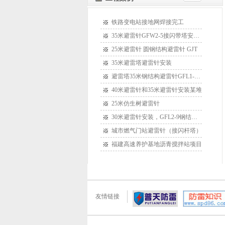
铁路变电站接地网焊接完工
35米避雷针GFW2-5接闪带塔安装某
25米避雷针 圆钢结构避雷针 GJT
35米避雷塔避雷针安装
避雷塔35米钢结构避雷针GFL1-15安
40米避雷针和35米避雷针安装某堆
25米仿生树避雷针
30米避雷针安装，GFL2-9钢结构接
城市燃气门站避雷针（接闪杆塔）
福建高速养护基地沥青搅拌站项目
友情链接