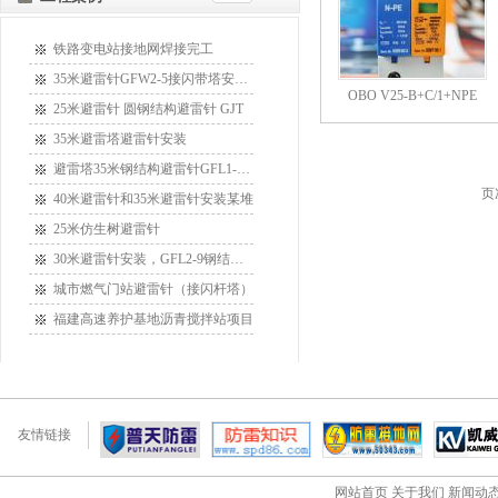
铁路变电站接地网焊接完工
35米避雷针GFW2-5接闪带塔安装某
OBO V25-B+C/1+NPE
25米避雷针 圆钢结构避雷针 GJT
35米避雷塔避雷针安装
避雷塔35米钢结构避雷针GFL1-15安
页
40米避雷针和35米避雷针安装某堆
25米仿生树避雷针
30米避雷针安装，GFL2-9钢结构接
城市燃气门站避雷针（接闪杆塔）
福建高速养护基地沥青搅拌站项目
友情链接
网站首页
关于我们
新闻动