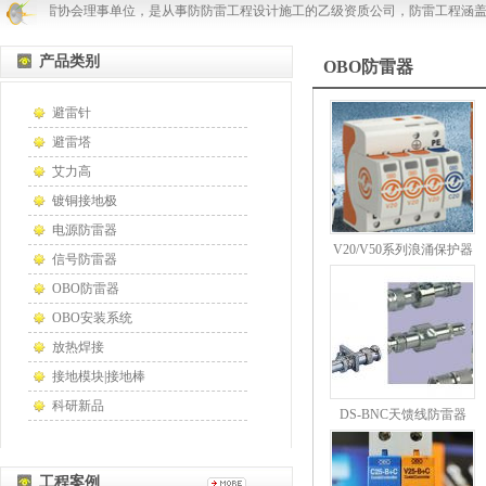
南省防雷协会理事单位，是从事防防雷工程设计施工的乙级资质公司，防雷工程涵盖
产品类别
OBO防雷器
避雷针
避雷塔
艾力高
镀铜接地极
电源防雷器
V20/V50系列浪涌保护器
信号防雷器
OBO防雷器
OBO安装系统
放热焊接
接地模块|接地棒
科研新品
DS-BNC天馈线防雷器
工程案例