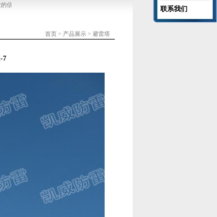
信息系统防雷和建筑物直击雷防护。
郑州凯威防雷是河南省防雷协会理事单位，是从事
联系我们
首页
>
产品展示
>
避雷塔
-7