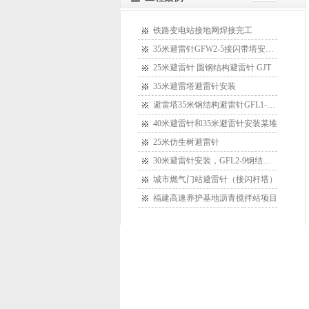
铁路变电站接地网焊接完工
35米避雷针GFW2-5接闪带塔安装某
25米避雷针 圆钢结构避雷针 GJT
35米避雷塔避雷针安装
避雷塔35米钢结构避雷针GFL1-15安
40米避雷针和35米避雷针安装某堆
25米仿生树避雷针
30米避雷针安装，GFL2-9钢结构接
城市燃气门站避雷针（接闪杆塔）
福建高速养护基地沥青搅拌站项目