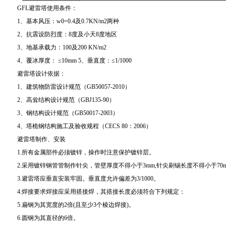
GFL避雷塔使用条件：
1、基本风压：w0=0.4及0.7KN/m2两种
2、抗震设防烈度：8度及小天8度地区
3、地基承载力：100及200 KN/m2
4、覆冰厚度： ≤10mm 5、垂直度：≤1/1000
避雷塔设计依据：
1、建筑物防雷设计规范（GB50057-2010）
2、高耸结构设计规范（GBJ135-90）
3、钢结构设计规范（GB50017-2003）
4、塔桅钢结构施工及验收规程（CECS 80：2006）
避雷塔制作、安装
1.所有金属部件必须镀锌，操作时注意保护镀锌层。
2.采用镀锌钢管管制作针尖，管壁厚度不得小于3mm,针尖刷锡长度不得小于70
3.避雷塔应垂直安装牢固。垂直度允许偏差为3/1000。
4.焊接要求焊接应采用搭接焊，其搭接长度必须符合下列规定：
5.扁钢为其宽度的2倍(且至少3个棱边焊接)。
6.圆钢为其直径的6倍。