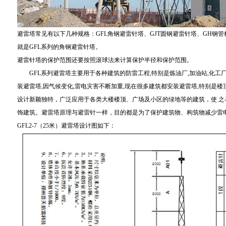
避雷塔常见有以下几种规格：GFL角钢避雷针塔、GJT圆钢避雷针塔、GH钢
就是GFL系列的角钢避雷针塔。
避雷针塔的保护范围还要按照滚球法来计算保护半径和保护范围。
GFL系列避雷塔主要用于各种建筑的防雷工程,特别是炼油厂,加油站,化工厂,
装避雷塔,因气候变化,雷电灾害不断加重,现在很多建筑都安装避雷塔,特别是
设计新颖独特，广泛应用于各类大楼楼顶、广场及小区的绿地等的建筑，使 
饰建筑。避雷塔原理与避雷针一样，目的都是为了保护建筑物、构筑物减少雷
GFL2-7（25米）避雷塔设计图如下：