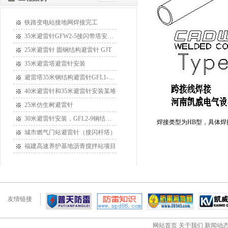
铁路变电站接地网焊接完工
35米避雷针GFW2-5接闪带塔安装某
25米避雷针 圆钢结构避雷针 GJT
35米避雷塔避雷针安装
避雷塔35米钢结构避雷针GFL1-15安
40米避雷针和35米避雷针安装某堆
25米仿生树避雷针
30米避雷针安装，GFL2-9钢结构接
焊接类型为HB型，具体
城市燃气门站避雷针（接闪杆塔）
福建高速养护基地沥青搅拌站项目
友情链接
网站首页
关于我们
新闻动