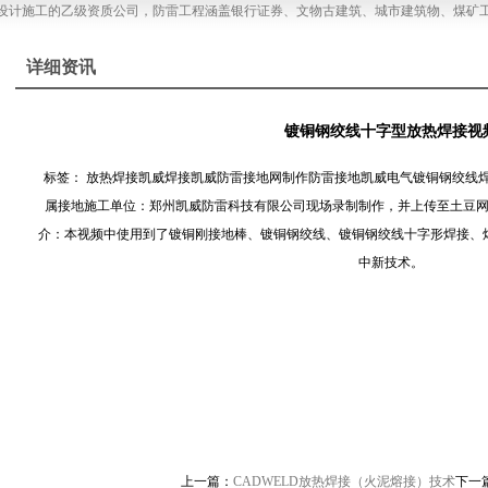
计施工的乙级资质公司，防雷工程涵盖银行证券、文物古建筑、城市建筑物、煤矿工
详细资讯
镀铜钢绞线十字型放热焊接视
标签： 放热焊接凯威焊接凯威防雷接地网制作防雷接地凯威电气镀铜钢绞线
属接地施工单位：郑州凯威防雷科技有限公司现场录制制作，并上传至土豆
介：本视频中使用到了镀铜刚接地棒、镀铜钢绞线、镀铜钢绞线十字形焊接、
中新技术。
上一篇：
CADWELD放热焊接（火泥熔接）技术
下一