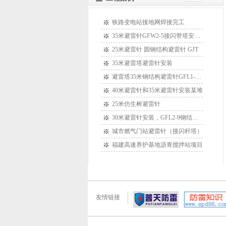
铁路变电站接地网焊接完工
35米避雷针GFW2-5接闪带塔安装某
25米避雷针 圆钢结构避雷针 GJT
35米避雷塔避雷针安装
避雷塔35米钢结构避雷针GFL1-15安
40米避雷针和35米避雷针安装某堆
25米仿生树避雷针
30米避雷针安装，GFL2-9钢结构接
城市燃气门站避雷针（接闪杆塔）
福建高速养护基地沥青搅拌站项目
友情链接