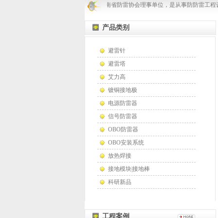
郑州凯威防雷是河南省防雷协会理事单位，是从事防防雷工程设
产品类别
避雷针
避雷塔
艾力高
镀铜接地极
电源防雷器
信号防雷器
OBO防雷器
OBO安装系统
放热焊接
接地模块|接地棒
科研新品
工程案例