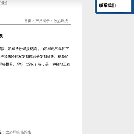
业企业等行业的信息系统防雷和建筑物直击雷防护。
郑州凯威防雷是河南省防雷协会
联系我们
首页
>
产品展示
>
放热焊接
频
焊接。凯威放热焊接视频，由凯威电气集团下
网严禁未经授权复制或部分复制修改。视频简
焊接模具、焊粉（焊药）等，是一种接地工程
篇：
放热焊接|热焊接