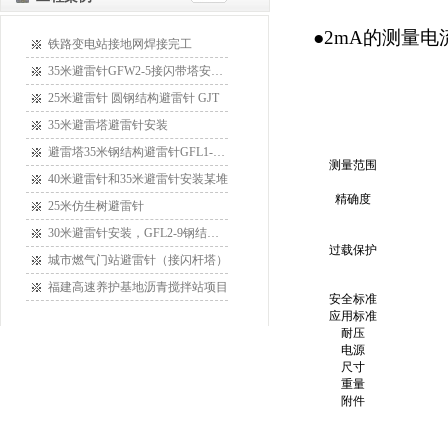
●2mA的测量
铁路变电站接地网焊接完工
35米避雷针GFW2-5接闪带塔安装某
25米避雷针 圆钢结构避雷针 GJT
35米避雷塔避雷针安装
避雷塔35米钢结构避雷针GFL1-15安
测量范围
40米避雷针和35米避雷针安装某堆
精确度
25米仿生树避雷针
30米避雷针安装，GFL2-9钢结构接
过载保护
城市燃气门站避雷针（接闪杆塔）
福建高速养护基地沥青搅拌站项目
安全标准
应用标准
耐压
电源
尺寸
重量
附件