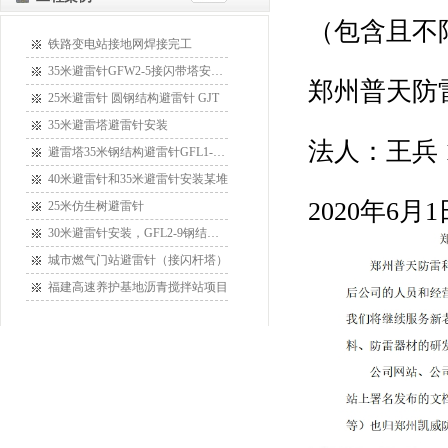
（包含且不
铁路变电站接地网焊接完工
35米避雷针GFW2-5接闪带塔安装某
郑州普天防
25米避雷针 圆钢结构避雷针 GJT
35米避雷塔避雷针安装
法人：王兵 132
避雷塔35米钢结构避雷针GFL1-15安
40米避雷针和35米避雷针安装某堆
2020年6月1
25米仿生树避雷针
30米避雷针安装，GFL2-9钢结构接
城市燃气门站避雷针（接闪杆塔）
福建高速养护基地沥青搅拌站项目