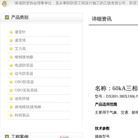
防雷是河南省防雷协会理事单位，是从事防防雷工程设计施工的乙级资质公司，防雷工
产品类别
详细资讯
避雷针
避雷塔
艾力高
镀铜接地极
电源防雷器
信号防雷器
OBO防雷器
名称：60kA三
OBO安装系统
型号：DXH01-380XJ/60(-N
放热焊接
产品适用范围
接地模块|接地棒
主要用于气象、交通、邮
科研新品
技术参数
规格型号
工程案例