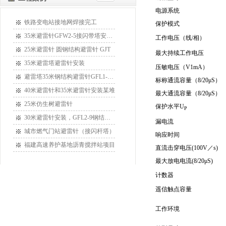
电源系统
铁路变电站接地网焊接完工
保护模式
35米避雷针GFW2-5接闪带塔安装某
工作电压（线/相）
25米避雷针 圆钢结构避雷针 GJT
最大持续工作电压
35米避雷塔避雷针安装
压敏电压（V1mA）
避雷塔35米钢结构避雷针GFL1-15安
标称通流容量（8/20μS）
40米避雷针和35米避雷针安装某堆
最大通流容量（8/20μS）
25米仿生树避雷针
保护水平U
P
30米避雷针安装，GFL2-9钢结构接
漏电流
城市燃气门站避雷针（接闪杆塔）
响应时间
福建高速养护基地沥青搅拌站项目
直流击穿电压(100V／s)
最大放电电流(8/20μS)
计数器
遥信触点容量
工作环境